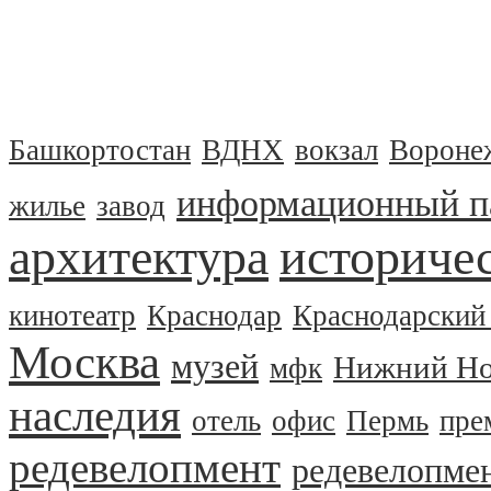
Башкортостан
ВДНХ
вокзал
Вороне
информационный п
жилье
завод
архитектура
историчес
кинотеатр
Краснодар
Краснодарский
Москва
музей
Нижний Но
мфк
наследия
отель
офис
Пермь
пре
редевелопмент
редевелопме