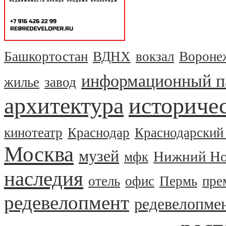
Башкортостан
ВДНХ
вокзал
Вороне
информационный п
жилье
завод
архитектура
историчес
кинотеатр
Краснодар
Краснодарский
Москва
музей
Нижний Но
мфк
наследия
отель
офис
Пермь
пре
редевелопмент
редевелопме