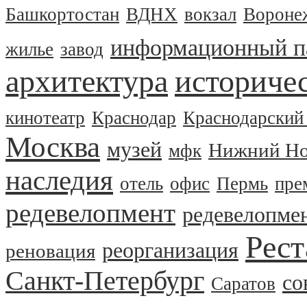
Башкортостан
ВДНХ
вокзал
Вороне
информационный п
жилье
завод
архитектура
историчес
кинотеатр
Краснодар
Краснодарский
Москва
музей
Нижний Но
мфк
наследия
отель
офис
Пермь
пре
редевелопмент
редевелопме
Рест
реорганизация
реновация
Санкт-Петербург
со
Саратов