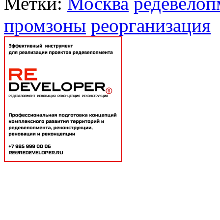
Метки:
Москва
редевелоп
промзоны
реорганизация