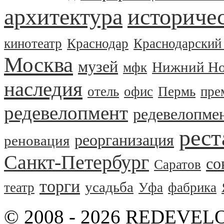
архитектура
историчес
кинотеатр
Краснодар
Краснодарский
Москва
музей
Нижний Но
мфк
наследия
отель
офис
Пермь
пре
редевелопмент
редевелопме
рест
реорганизация
реновация
Санкт-Петербург
со
Саратов
торги
усадьба
театр
Уфа
фабрика
© 2008 - 2026 REDEVEL