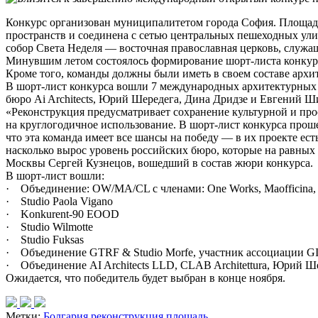
Конкурс организован муниципалитетом города София. Площадь
пространств и соединена с сетью центральных пешеходных ули
собор Света Неделя — восточная православная церковь, служа
Минувшим летом состоялось формирование шорт-листа конкурса
Кроме того, команды должны были иметь в своем составе архи
В шорт-лист конкурса вошли 7 международных архитектурных б
бюро Ai Architects, Юрий Шередега, Дина Дридзе и Евгений Ши
«Реконструкция предусматривает сохранение культурной и пр
на круглогодичное использование. В шорт-лист конкурса проше
что эта команда имеет все шансы на победу — в их проекте ес
насколько вырос уровень российских бюро, которые на равных
Москвы Сергей Кузнецов, вошедший в состав жюри конкурса.
В шорт-лист вошли:
· Объединение: OW/MA/CL с членами: One Works, Maofficina, 
· Studio Paola Vigano
· Konkurent-90 EOOD
· Studio Wilmotte
· Studio Fuksas
· Объединение GTRF & Studio Morfe, участник ассоциац
· Объединение AI Architects LLD, CLAB Architettura, Юрий Ш
Ожидается, что победитель будет выбран в конце ноября.
Метки:
Болгария
реконструкция
площадь