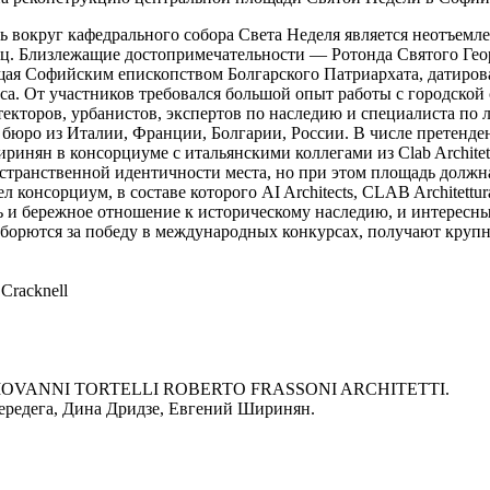
 вокруг кафедрального собора Света Неделя является неотъем
ц. Близлежащие достопримечательности — Ротонда Святого Геор
щая Софийским епископством Болгарского Патриархата, датиров
. От участников требовался большой опыт работы с городской с
текторов, урбанистов, экспертов по наследию и специалиста п
юро из Италии, Франции, Болгарии, России. В числе претенден
ринян в консорциуме с итальянскими коллегами из Clab Architet
остранственной идентичности места, но при этом площадь дол
л консорциум, в составе которого AI Architects, CLAB Architet
ть и бережное отношение к историческому наследию, и интересн
 борются за победу в международных конкурсах, получают круп
Сracknell
ии GIOVANNI TORTELLI ROBERTO FRASSONI ARCHITETTI.
ередега, Дина Дридзе, Евгений Ширинян.