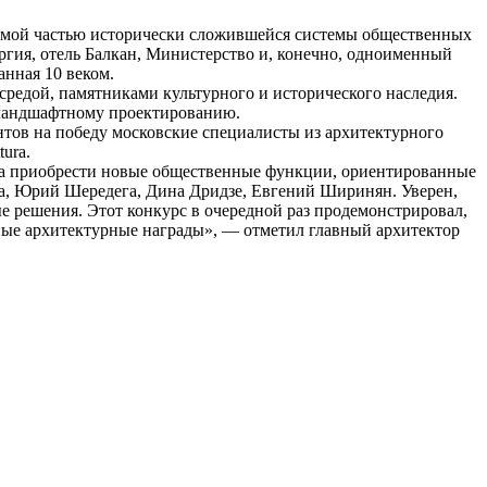
лемой частью исторически сложившейся системы общественных
гия, отель Балкан, Министерство и, конечно, одноименный
анная 10 веком.
редой, памятниками культурного и исторического наследия.
о ландшафтному проектированию.
тов на победу московские специалисты из архитектурного
tura.
жна приобрести новые общественные функции, ориентированные
tura, Юрий Шередега, Дина Дридзе, Евгений Ширинян. Уверен,
ые решения. Этот конкурс в очередной раз продемонстрировал,
ные архитектурные награды», — отметил главный архитектор