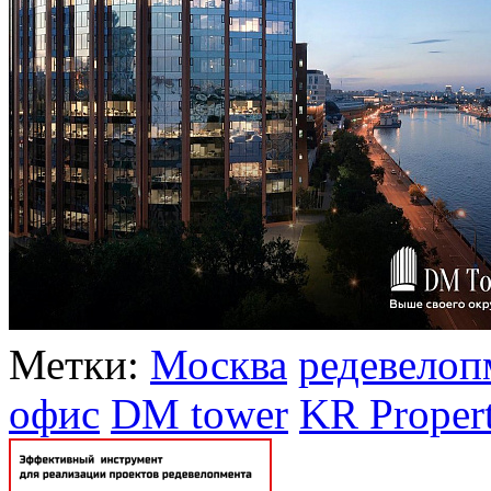
Метки:
Москва
редевелоп
офис
DM tower
KR Propert