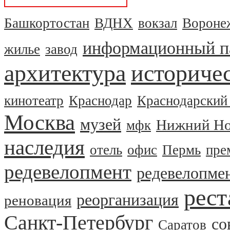
Башкортостан
ВДНХ
вокзал
Вороне
информационный п
жилье
завод
архитектура
историчес
кинотеатр
Краснодар
Краснодарский
Москва
музей
Нижний Но
мфк
наследия
отель
офис
Пермь
пре
редевелопмент
редевелопме
рест
реорганизация
реновация
Санкт-Петербург
со
Саратов