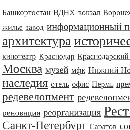
Башкортостан
ВДНХ
вокзал
Вороне
информационный п
жилье
завод
архитектура
историчес
кинотеатр
Краснодар
Краснодарский
Москва
музей
Нижний Но
мфк
наследия
отель
офис
Пермь
пре
редевелопмент
редевелопме
Рест
реорганизация
реновация
Санкт-Петербург
со
Саратов