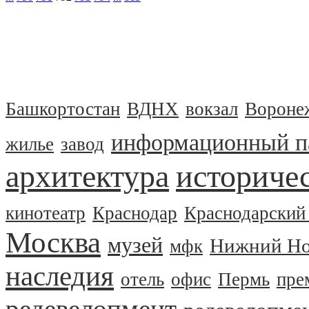
Башкортостан
ВДНХ
вокзал
Вороне
информационный п
жилье
завод
архитектура
историчес
кинотеатр
Краснодар
Краснодарский
Москва
музей
Нижний Но
мфк
наследия
отель
офис
Пермь
пре
редевелопмент