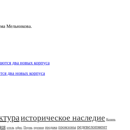
ама Мельникова.
тся два новых корпуса
ктура
историческое наследие
Казань
дия
редевелопмент
промзоны
продажа
отель
офис
Пермь
премия