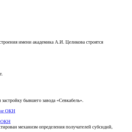
строения имени академика А.И. Целикова строятся
т.
 застройку бывшего завода «Севкабель».
е ОКН
ктирован механизм определения получателей субсидий,