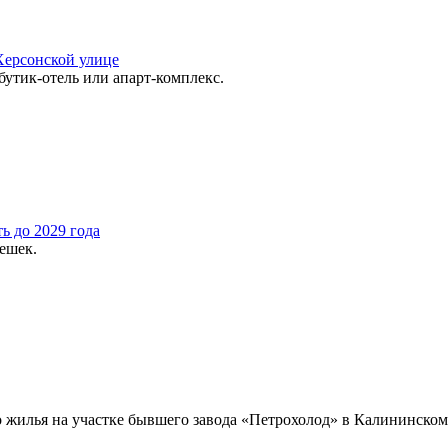
Херсонской улице
утик-отель или апарт-комплекс.
ь до 2029 года
решек.
о жилья на участке бывшего завода «Петрохолод» в Калининско