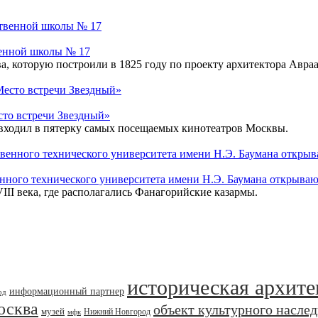
венной школы № 17
а, которую построили в 1825 году по проекту архитектора Авра
сто встречи Звездный»
 входил в пятерку самых посещаемых кинотеатров Москвы.
енного технического университета имени Н.Э. Баумана открываю
I века, где располагались Фанагорийские казармы.
историческая архите
информационный партнер
од
осква
объект культурного насле
музей
Нижний Новгород
мфк