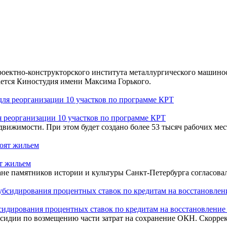
роектно-конструкторского института металлургического машино
ается Киностудия имени Максима Горького.
я реорганизации 10 участков по программе КРТ
вижимости. При этом будет создано более 53 тысяч рабочих мес
ят жильем
не памятников истории и культуры Санкт-Петербурга согласовал
сидирования процентных ставок по кредитам на восстановлени
бсидии по возмещению части затрат на сохранение ОКН. Скорре