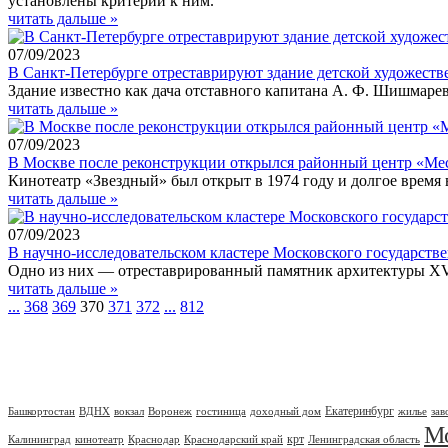
установлены критерии к ним.
читать дальше »
07/09/2023
В Санкт-Петербурге отреставрируют здание детской художест
Здание известно как дача отставного капитана А. Ф. Шишмарев
читать дальше »
07/09/2023
В Москве после реконструкции открылся районный центр «Ме
Кинотеатр «Звездный» был открыт в 1974 году и долгое время
читать дальше »
07/09/2023
В научно-исследовательском кластере Московского государств
Одно из них — отреставрированный памятник архитектуры XVII
читать дальше »
...
368
369
370
371
372
...
812
Екатеринбург
Башкортостан
ВДНХ
вокзал
Воронеж
гостиница
доходный дом
жилье
зав
М
крт
Калининград
кинотеатр
Краснодар
Краснодарский край
Ленинградская область