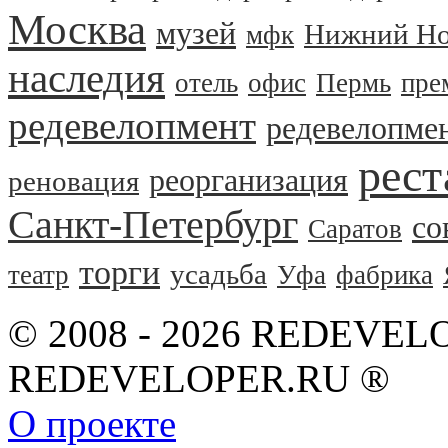
Москва
музей
Нижний Но
мфк
наследия
отель
офис
Пермь
пре
редевелопмент
редевелопме
рест
реорганизация
реновация
Санкт-Петербург
со
Саратов
торги
усадьба
театр
Уфа
фабрика
© 2008 - 2026 REDEVEL
REDEVELOPER.RU ®
О проекте