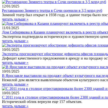
12/01/2025
Реставрацию Зимнего театра в Сочи оценили в 3,5 млрд руб
Зимний театр был открыт в 1938 году, а здание театра было по
читать дальше »
11/01/2025
Дом Сибирякова в Казани планируют включить в реестр объект
Экспертиза подтвердила историческую и художественную ценно
читать дальше »
10/01/2025
Эксперты прогнозируют обострение дефицита офисов площадью
Дефицит качественного предложения в аренду и на продажу о
читать дальше »
10/01/2025
В Ярославле выставили на продажу объект культурного наслед
Нежилой дом является выявленным объектом культурного насл
читать дальше »
10/01/2025
С 2011 года в столице отреставрировали более 2300 зданий и 
Исторический облик вернули еще 157 объектам.
читать дальше »