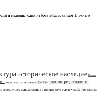
одий и мельниц, один из богатейших купцов Нижнего
ктура
историческое наследие
Казань
дия
редевелопмент
промзоны
продажа
отель
офис
Пермь
премия
современное использование
торги
усадьба
ов
Татарстан
театр
Уфа
фабрика