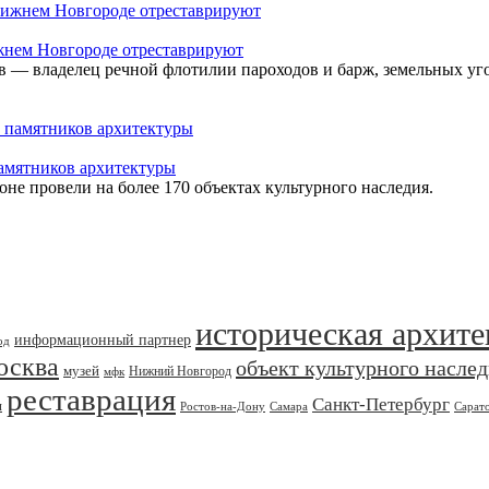
жнем Новгороде отреставрируют
 — владелец речной флотилии пароходов и барж, земельных уг
памятников архитектуры
оне провели на более 170 объектах культурного наследия.
историческая архите
информационный партнер
од
осква
объект культурного насле
музей
Нижний Новгород
мфк
реставрация
Санкт-Петербург
я
Ростов-на-Дону
Самара
Сарат