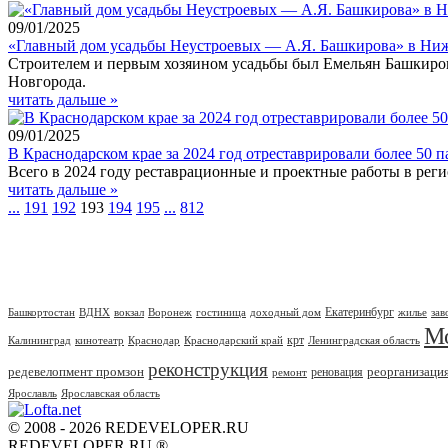
09/01/2025
«Главный дом усадьбы Неустроевых — А.Я. Башкирова» в Ни
Строителем и первым хозяином усадьбы был Емельян Башкиров
Новгорода.
читать дальше »
09/01/2025
В Краснодарском крае за 2024 год отреставрировали более 50 
Всего в 2024 году реставрационные и проектные работы в реги
читать дальше »
...
191
192
193
194
195
...
812
Екатеринбург
Башкортостан
ВДНХ
вокзал
Воронеж
гостиница
доходный дом
жилье
зав
М
крт
Калининград
кинотеатр
Краснодар
Краснодарский край
Ленинградская область
реконструкция
редевелопмент промзон
реорганизаци
реновация
ремонт
Ярославль
Ярославская область
© 2008 - 2026 REDEVELOPER.RU
REDEVELOPER.RU ®