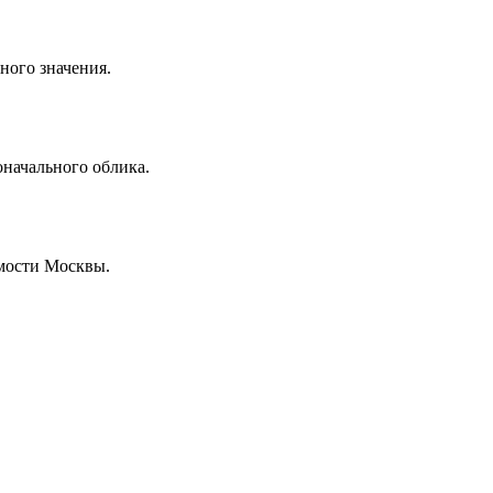
ного значения.
оначального облика.
имости Москвы.