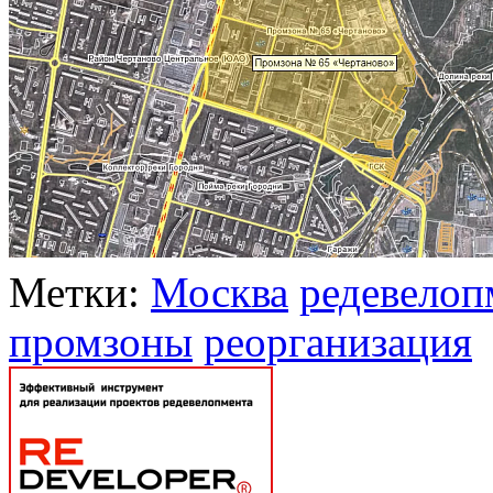
Метки:
Москва
редевелоп
промзоны
реорганизация