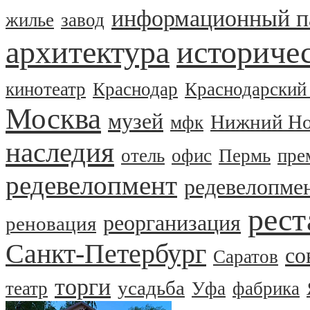
информационный п
жилье
завод
архитектура
историчес
кинотеатр
Краснодар
Краснодарский
Москва
музей
Нижний Но
мфк
наследия
отель
офис
Пермь
пре
редевелопмент
редевелопме
рест
реорганизация
реновация
Санкт-Петербург
со
Саратов
торги
усадьба
театр
Уфа
фабрика