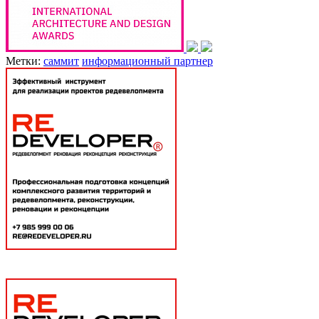
Метки:
саммит
информационный партнер