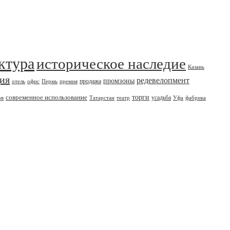
ктура
историческое наследие
Казань
дия
редевелопмент
промзоны
продажа
отель
офис
Пермь
премия
современное использование
торги
усадьба
ов
Татарстан
театр
Уфа
фабрика