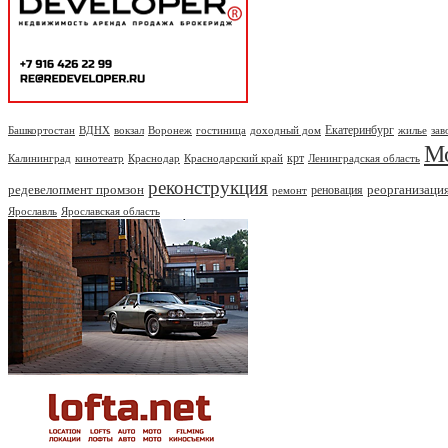
Екатеринбург
Башкортостан
ВДНХ
вокзал
Воронеж
гостиница
доходный дом
жилье
зав
М
крт
Калининград
кинотеатр
Краснодар
Краснодарский край
Ленинградская область
реконструкция
редевелопмент промзон
реорганизаци
реновация
ремонт
Ярославль
Ярославская область