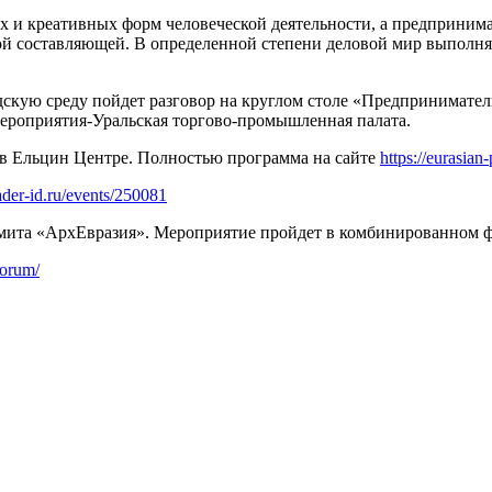
х и креативных форм человеческой деятельности, а предпринима
ской составляющей. В определенной степени деловой мир выпол
скую среду пойдет разговор на круглом столе «Предприниматель
 мероприятия-Уральская торгово-промышленная палата.
 в Ельцин Центре. Полностью программа на сайте
https://eurasian
eader-id.ru/events/250081
ита «АрхЕвразия». Мероприятие пройдет в комбинированном фо
forum/