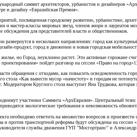
дународный саммит архитекторов, урбанистов и дизайнеров «Ар
ре и дизайну «Евразийская Премия».
риятий, посвященная городскому развитию, урбанистике, архит
ии и мастер-классы мировых звезд, членов жюри и лауреатов м
ые обсуждения для представителей власти и общественников.
и развернутся в нескольких направлениях: город как культурный
дизайн-продукт, город в движении и новая городская мобильност
илье, но Город, неуклонно растет. Эти активные горожане счит
 проектирования» пойдет разговор на сессии «Право на город»13
ласти обращения с отходами, как повысить осведомленность гор
го стола «Как вывести мусор «начистоту» и городам не потонут
ург. Модератором Круглого стола выступит Яна Трудкова, кото
поднимут участники Саммита «АрхЕвразия». Центральный тезис
 приводятся экологические требования и невозможность обновит
роекта необходимо ответить на множество вопросов и произвест
се за и против транспортной реформы будут обсуждены на сессии
руководителя службы движения ГУП "Мосгортранс" и Александр 