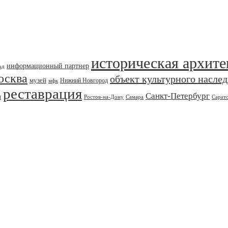
историческая архите
информационный партнер
од
осква
объект культурного насле
музей
Нижний Новгород
мфк
реставрация
Санкт-Петербург
я
Ростов-на-Дону
Самара
Сарат