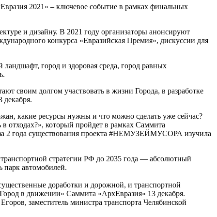
хЕвразия 2021» – ключевое событие в рамках финальных
ектуре и дизайну. В 2021 году организаторы анонсируют
еждународного конкурса «Евразийская Премия», дискуссии для
 ландшафт, город и здоровая среда, город равных
ь.
ают своим долгом участвовать в жизни Города, в разработке
 декабря.
ожан, какие ресурсы нужны и что можно сделать уже сейчас?
ь в отходах?», который пройдет в рамках Саммита
рая за 2 года существования проекта #НЕМУЗЕЙМУСОРА изучила
 транспортной стратегии РФ до 2035 года — абсолютный
ь парк автомобилей.
и существенные доработки и дорожной, и транспортной
 «Город в движении» Саммита «АрхЕвразия» 13 декабря.
Егоров, заместитель министра транспорта Челябинской