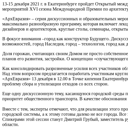
13-15 декабря 2021 г. в Екатеринбурге пройдет Открытый меж
мероприятий XVI сезона Международной Премии по архитекту
«АрхЕвразия» – серия дискуссионных и образовательных мероп
максимально разнообразную программу, которая включает лекц
дизайнеров и архитекторов, круглые столы, семинары, открыт
В фокусе внимания –город как конструктор Будущего. Дискусси
возможностей, город Наследия, город – технология, город как 
Доля горожан, считающих своим Домом не просто собственное ж
планов его развития, застройки. О концепции «соучаствующего
Как консолидировать разрозненные усилия всех участников об
Над этим вопросом предлагается поработать участникам кругло
«АрхЕвразия» 13 декабря в 12.00 в Точке кипения Екатеринб
проблему сбора и утилизации отходов со всех сторон.
Еще одну дискуссионную тему, касающуюся городской среды 
приоритет общественного транспорта. В качестве обоснования
Вместе с тем, эксперты отмечают, что для реализации этого п
городской системы, а к этому готовы далеко не все города. В
Спикерами этой сессии станут Дмитрий Грубый, заместитель 
области.