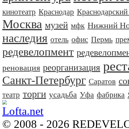
кинотеатр
Краснодар
Краснодарский
Москва
музей
Нижний Но
мфк
наследия
отель
офис
Пермь
пре
редевелопмент
редевелопме
рест
реорганизация
реновация
Санкт-Петербург
со
Саратов
торги
усадьба
театр
Уфа
фабрика
© 2008 - 2026 REDEVEL