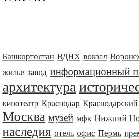
Башкортостан
ВДНХ
вокзал
Вороне
информационный п
жилье
завод
архитектура
историчес
кинотеатр
Краснодар
Краснодарский
Москва
музей
Нижний Но
мфк
наследия
отель
офис
Пермь
пре