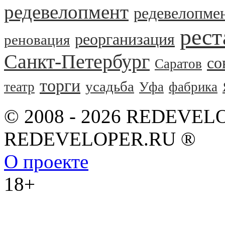
редевелопмент
редевелопме
рест
реорганизация
реновация
Санкт-Петербург
со
Саратов
торги
усадьба
театр
Уфа
фабрика
© 2008 - 2026 REDEVEL
REDEVELOPER.RU ®
О проекте
18+