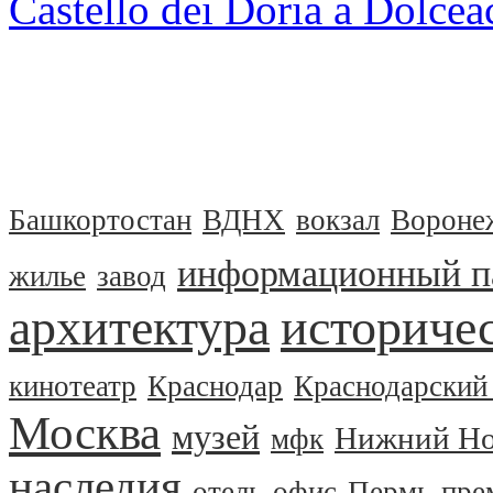
Castello dei Doria a Dolce
Башкортостан
ВДНХ
вокзал
Вороне
информационный п
жилье
завод
архитектура
историчес
кинотеатр
Краснодар
Краснодарский
Москва
музей
Нижний Но
мфк
наследия
отель
офис
Пермь
пре