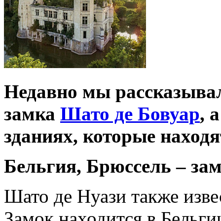
Недавно мы рассказыва
замка
Шато де Бовуар
, 
зданиях, которые находя
Бельгия, Брюссель – за
Шато де Нуази также изве
Замок находится в Бельги