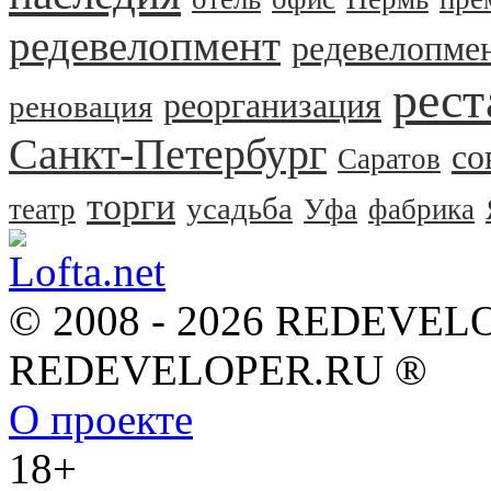
редевелопмент
редевелопме
рест
реорганизация
реновация
Санкт-Петербург
со
Саратов
торги
усадьба
театр
Уфа
фабрика
© 2008 - 2026 REDEVEL
REDEVELOPER.RU ®
О проекте
18+