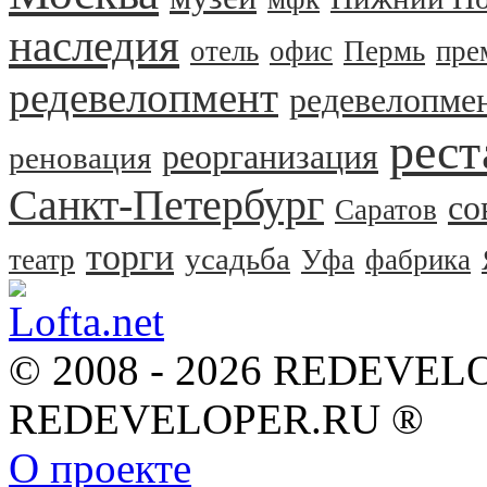
наследия
отель
офис
Пермь
пре
редевелопмент
редевелопме
рест
реорганизация
реновация
Санкт-Петербург
со
Саратов
торги
усадьба
театр
Уфа
фабрика
© 2008 - 2026 REDEVEL
REDEVELOPER.RU ®
О проекте