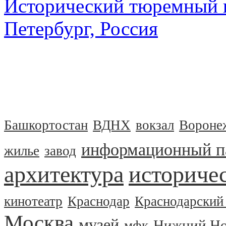
Исторический тюремный к
Петербург, Россия
Башкортостан
ВДНХ
вокзал
Вороне
информационный п
жилье
завод
архитектура
историчес
кинотеатр
Краснодар
Краснодарский
Москва
музей
Нижний Но
мфк