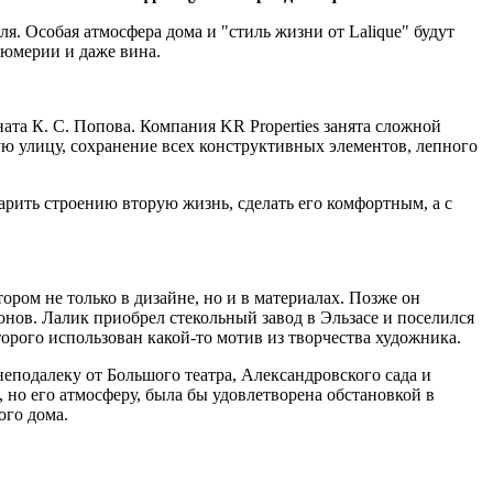
. Особая атмосфера дома и "стиль жизни от Lalique" будут
рфюмерии и даже вина.
ата К. С. Попова. Компания KR Properties занята сложной
ю улицу, сохранение всех конструктивных элементов, лепного
дарить строению вторую жизнь, сделать его комфортным, а с
ом не только в дизайне, но и в материалах. Позже он
онов. Лалик приобрел стекольный завод в Эльзасе и поселился
оторого использован какой-то мотив из творчества художника.
 неподалеку от Большого театра, Александровского сада и
, но его атмосферу, была бы удовлетворена обстановкой в
ого дома.