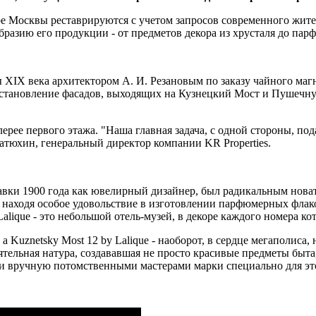
 Москвы реставрируются с учетом запросов современного жителя
бразию его продукции - от предметов декора из хрусталя до па
 XIX века архитектором А. И. Резановым по заказу чайного магн
сстановление фасадов, выходящих на Кузнецкий Мост и Пушечну
лерее первого этажа. "Наша главная задача, с одной стороны, по
Матюхин, генеральный директор компании KR Properties.
и 1900 года как ювелирный дизайнер, был радикальным новатор
, находя особое удовольствие в изготовлении парфюмерных флак
alique - это небольшой отель-музей, в декоре каждого номера к
 Kuznetsky Most 12 by Lalique - наоборот, в сердце мегаполиса,
еятельная натура, создававшая не просто красивые предметы быта
ми вручную потомственными мастерами марки специально для эт