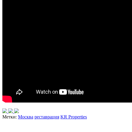
Метки:
Москва
реставрация
KR Properties