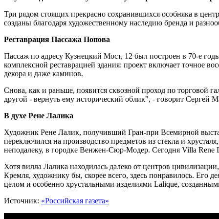
Три рядом стоящих прекрасно сохранившихся особняка в центре
созданы благодаря художественному наследию бренда и разноо
Реставрация Пассажа Попова
Пассаж по адресу Кузнецкий Мост, 12 был построен в 70-е годы
комплексной реставрацией здания: проект включает точное во
декора и даже каминов.
Снова, как и раньше, появится сквозной проход по торговой га
другой - вернуть ему исторический облик", - говорит Сергей 
В духе Рене Лалика
Художник Рене Лалик, получивший Гран-при Всемирной выставк
переключился на производство предметов из стекла и хрусталя
неподалеку, в городке Венжен-Сюр-Модер. Сегодня Villa Rene L
Хотя вилла Лалика находилась далеко от центров цивилизации, а
Кремля, художнику бы, скорее всего, здесь понравилось. Его д
целом и особенно хрустальными изделиями Lalique, созданны
Источник:
«Российская газета»