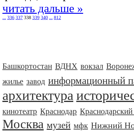
читать дальше »
...
336
337
338
339
340
...
812
Башкортостан
ВДНХ
вокзал
Вороне
информационный п
жилье
завод
архитектура
историчес
кинотеатр
Краснодар
Краснодарский
Москва
музей
Нижний Но
мфк