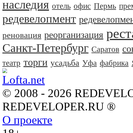
наследия
отель
офис
Пермь
пре
редевелопмент
редевелопме
рест
реорганизация
реновация
Санкт-Петербург
со
Саратов
торги
усадьба
театр
Уфа
фабрика
© 2008 - 2026 REDEVEL
REDEVELOPER.RU ®
О проекте