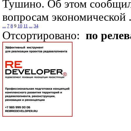
Тушино. Об этом сообщил
вопросам экономической .
...
7
8
9
10
11
...
34
Отсортировано:
по реле