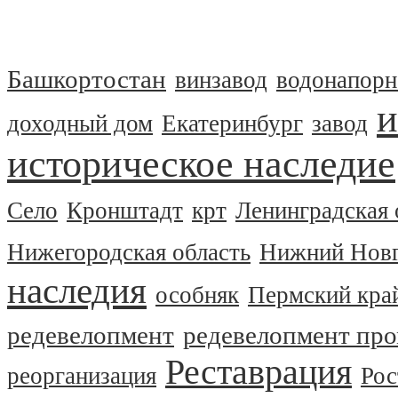
Башкортостан
винзавод
водонапорн
и
доходный дом
Екатеринбург
завод
историческое наследие
Село
Кронштадт
крт
Ленинградская 
Нижегородская область
Нижний Нов
наследия
особняк
Пермский кра
редевелопмент
редевелопмент пр
Реставрация
реорганизация
Рос