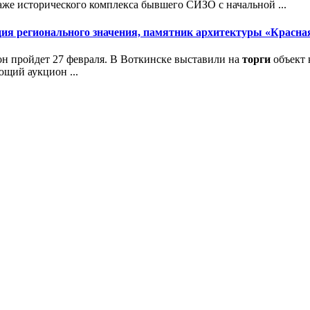
аже исторического комплекса бывшего СИЗО с начальной ...
дия регионального значения, памятник архитектуры «Красна
он пройдет 27 февраля. В Воткинске выставили на
торги
объект 
ющий аукцион ...