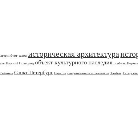
историческая архитектура
исто
катеринбург
завод
объект культурного наследия
сть
Нижний Новгород
особняк
Пермск
Санкт-Петербург
Рыбинск
Саратов
современное использование
Тамбов
Татарстан