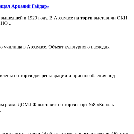
сещал Аркадий Гайдар»
 вышедшей в 1929 году. В Арзамасе на
торги
выставили ОКН
НО ...
о училища в Арзамасе. Объект культурного наследия
авлены на
торги
для реставрации и приспособления под
ухим рвом. ДОМ.РФ выставит на
торги
форт №8 «Король
.
 выставит на
торги
44 объекта культурного наследия. Об этом