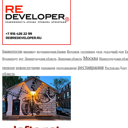
Башкортостан
винзавод
водонапорная башня
Воронеж
гостиница
дача
доходный дом
Е
Москва
Кронштадт
крт
Ленинградская область
Липецкая область
Нижегородская обла
реставрация
реконструкция
промзон
реновация
реорганизация
Ростов-на-Дону
область