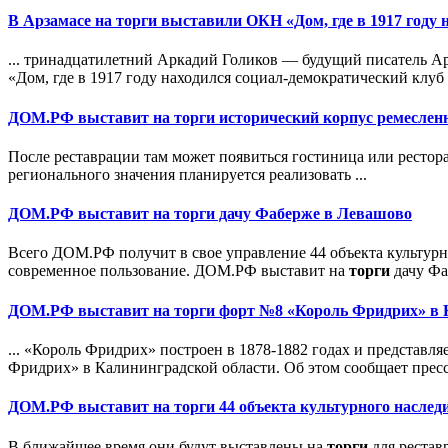
В Арзамасе на
торги
выставили ОКН «Дом, где в 1917 году 
... тринадцатилетний Аркадий Голиков — будущий писатель Ар
«Дом, где в 1917 году находился социал-демократический клуб
ДОМ.РФ выставит на
торги
исторический корпус ремеслен
После реставрации там может появиться гостиница или рестор
регионального значения планируется реализовать ...
ДОМ.РФ выставит на
торги
дачу Фаберже в Левашово
Всего ДОМ.РФ получит в свое управление 44 объекта культурн
современное пользование. ДОМ.РФ выставит на
торги
дачу Фа
ДОМ.РФ выставит на
торги
форт №8 «Король Фридрих» в 
... «Король Фридрих» построен в 1878-1882 годах и предста
Фридрих» в Калининградской области. Об этом сообщает пресс
ДОМ.РФ выставит на
торги
44 объекта культурного наследи
В ближайшее время они будут выставлены на
торги
для рестав