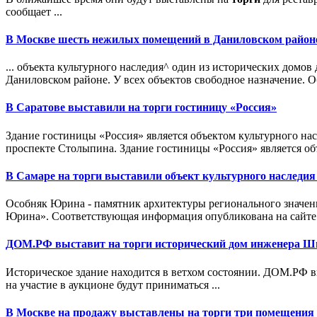
сообщает ...
В Москве шесть нежилых помещений в Даниловском район
... объекта культурного наследия^ один из исторических дом
Даниловском районе. У всех объектов свободное назначение. О
В Саратове выставили на
торги
гостиницу «Россия»
Здание гостиницы «Россия» является объектом культурного на
проспекте Столыпина. Здание гостиницы «Россия» является об
В Самаре на
торги
выставили объект культурного наследи
Особняк Юрина - памятник архитектуры регионального значе
Юрина». Соответствующая информация опубликована на сайте 
ДОМ.РФ выставит на
торги
исторический дом инженера Ш
Историческое здание находится в ветхом состоянии. ДОМ.РФ 
на участие в аукционе будут приниматься ...
В Москве на продажу выставлены на
торги
три помещения 