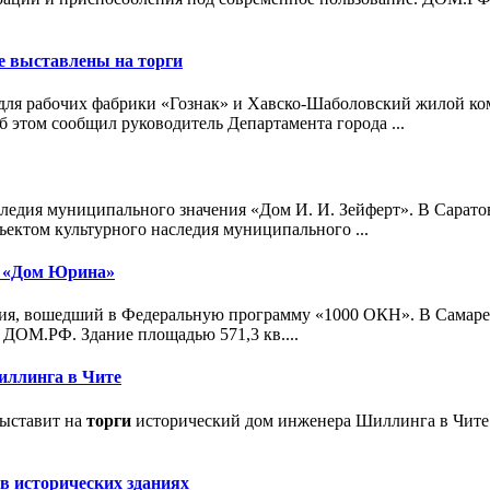
е выставлены на
торги
ов для рабочих фабрики «Гознак» и Хавско-Шаболовский жилой ко
б этом сообщил руководитель Департамента города ...
следия муниципального значения «Дом И. И. Зейферт». В Сарат
ъектом культурного наследия муниципального ...
я «Дом Юрина»
ния, вошедший в Федеральную программу «1000 ОКН». В Самар
ДОМ.РФ. Здание площадью 571,3 кв....
иллинга в Чите
выставит на
торги
исторический дом инженера Шиллинга в Чите.
в исторических зданиях