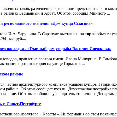
выставочных залов, размещения офисов или представительств ком
 в районах Басманный и Арбат. Об этом сообщил Министр ...
ия регионального значения «Дом купца Смагина»
ктора И.А. Чарушина. В Сарапуле выставлен на
торги
объект кул
4 тыс. руб....
ого наследия - «Главный дом усадьбы Василия Снежкова»
 плодоводов, правление совхоза имени Ивана Мичурина. В Тамбо
к здание профилактория на улице Горького, ...
нском районе
ся частью архитектурного комплекса усадьбы купцов Татарнико
ком районе. Об этом сообщает mos.ru . Двухэтажная постройка п
значение. Об этом сообщил руководитель столичного Департаме
» в Санкт-Петербурге
дственного изолятора « Кресты ». Информация об этом появилас