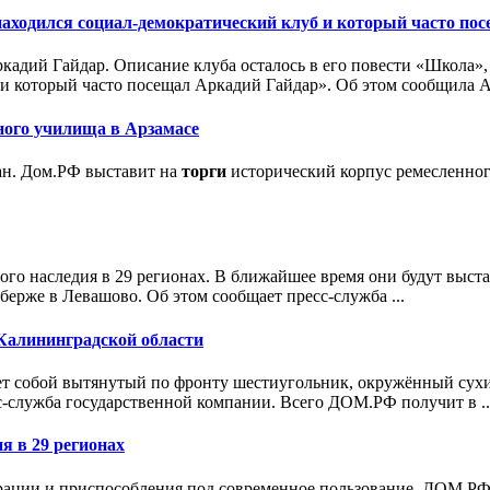
находился социал-демократический клуб и который часто по
кадий Гайдар. Описание клуба осталось в его повести «Школа»,
 и который часто посещал Аркадий Гайдар». Об этом сообщила А
ного училища в Арзамасе
ан. Дом.РФ выставит на
торги
исторический корпус ремесленног
ого наследия в 29 регионах. В ближайшее время они будут выст
берже в Левашово. Об этом сообщает пресс-служба ...
Калининградской области
вляет собой вытянутый по фронту шестиугольник, окружённый с
-служба государственной компании. Всего ДОМ.РФ получит в ..
я в 29 регионах
рации и приспособления под современное пользование. ДОМ.РФ