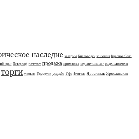
рическое наследие
казармы
Кисловодск
конюшня
Красное Село
продажа
промзоны
редевелопмент
редевелопмент
ий край
Петергоф
почтамт
торги
Ярославль
Ярославская
усадьба
Уфа
тюрьма
Удмуртия
флигель