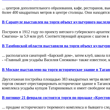
... центров дополнительного образования, кафе, ресторанов, 
более 400 квадратных метров в центре столицы. Они находятся
В Сарапуле выставлен на
торги
объект культурного наслед
Построен в 1912 году по проекту вятского губернского архите
Смагина» за 5,9 млн руб. Соответствующий аукцион с шагом в 29
В Тамбовской области выставили на
торги
объект культурн
... располагался санаторий «Барский дом», затем клуб, школа
- «Главный дом усадьбы Василия Снежкова» также известное, ка
В Москве выставлено на
торги
историческое здание в Тага
Двухэтажная постройка площадью 383 квадратных метра являет
торгов сможет отреставрировать историческое здание в Таганс
комплекса усадьбы купцов Татарниковых и имеет свободное на
В пятницу 21 февраля состоятся
торги
по продаже «Крестов
... продаже исторического тюремного комплекса и бывшего сле