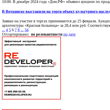
10:00. В декабре 2024 года «Дом.РФ» объявил аукцион по прод
В Воткинске выставили на
торги
объект культурного насле
Заявки на участие в торгах принимаются до 25 февраля. Аукци
архитектуры «Красная больница» за 28,4 млн руб. Соответству
...
4
5
6
7
8
...
34
Отсортировано:
по релевантности
по дате