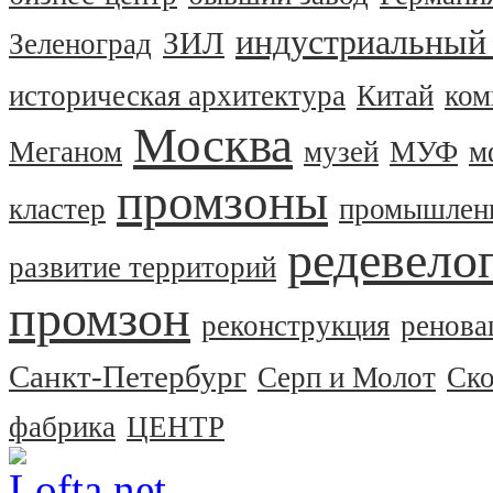
индустриальный 
ЗИЛ
Зеленоград
историческая архитектура
Китай
ком
Москва
Меганом
музей
МУФ
м
промзоны
кластер
промышленн
редевело
развитие территорий
промзон
реконструкция
ренова
Санкт-Петербург
Серп и Молот
Ско
фабрика
ЦЕНТР