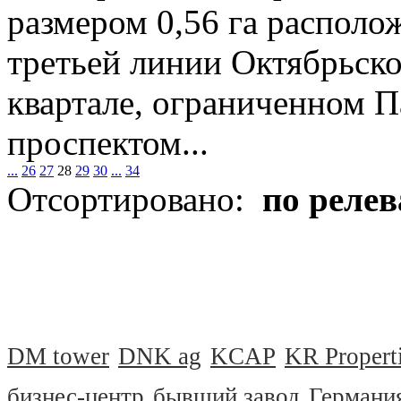
размером 0,56 га располож
третьей линии Октябрьско
квартале, ограниченном П
проспектом...
...
26
27
28
29
30
...
34
Отсортировано:
по реле
DM tower
DNK ag
KCAP
KR Propert
бизнес-центр
бывший завод
Германи