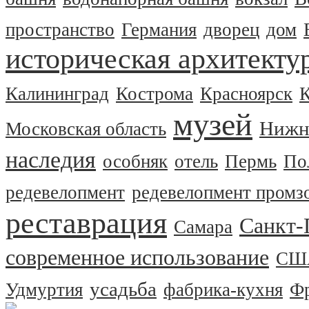
пространство
Германия
дворец
дом
историческая архитекту
Калининград
Кострома
Красноярск
музей
Нижн
Московская область
наследия
особняк
отель
Пермь
По
редевелопмент
редевелопмент промз
реставрация
Санкт-
Самара
современное использование
СШ
усадьба
Удмуртия
фабрика-кухня
Ф