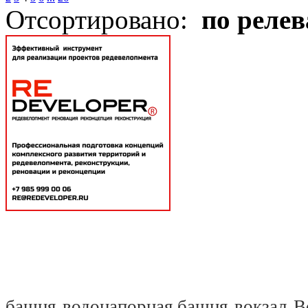
Отсортировано:
по реле
башня
водонапорная башня
вокзал
В