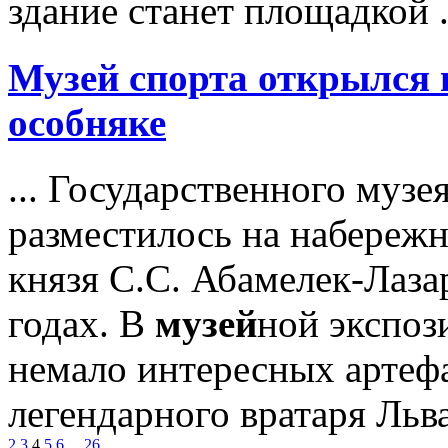
здание станет площадкой .
Музей
спорта открылся 
особняке
... Государственного музе
разместилось на набережн
князя С.С. Абамелек-Лаза
годах. В
музей
ной экспоз
немало интересных артефа
легендарного вратаря Льв
2
3
4
5
6
...
26