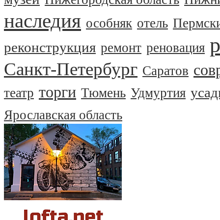
наследия
особняк
отель
Пермски
реконструкция
ремонт
реновация
Санкт-Петербург
сов
Саратов
торги
усад
театр
Тюмень
Удмуртия
Ярославская область