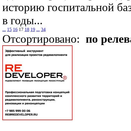
историю госпитальной ба
в годы...
...
15
16
17
18
19
...
34
Отсортировано:
по реле