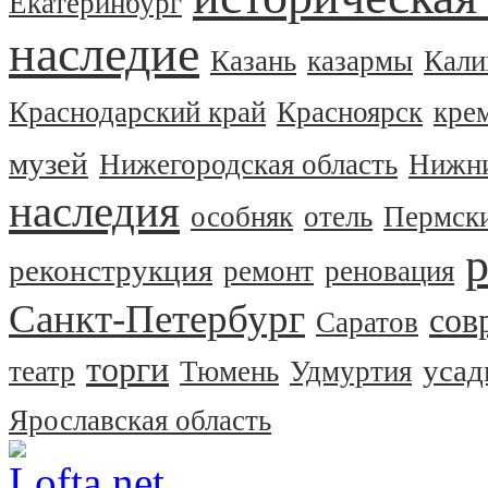
Екатеринбург
наследие
Казань
казармы
Кали
Краснодарский край
Красноярск
кре
музей
Нижегородская область
Нижни
наследия
особняк
отель
Пермски
реконструкция
ремонт
реновация
Санкт-Петербург
сов
Саратов
торги
усад
театр
Тюмень
Удмуртия
Ярославская область