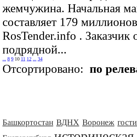
жемчужина. Начальная ма
составляет 179 миллионов
RosTender.info . Заказчик
подрядной...
...
8
9
10
11
12
...
34
Отсортировано:
по реле
Башкортостан
ВДНХ
Воронеж
гост
историческая