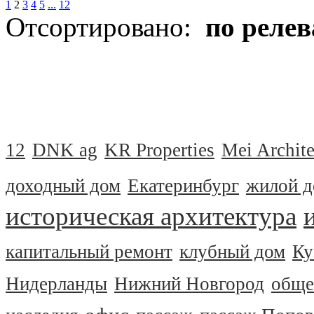
1
2
3
4
5
...
12
Отсортировано:
по реле
12
DNK ag
KR Properties
Mei Archite
доходный дом
Екатеринбург
жилой 
историческая архитектура
капитальный ремонт
клубный дом
Ку
Нидерланды
Нижний Новгород
обще