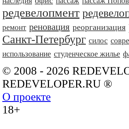
офис
наследия
пассаж
пассаж Попов
редевелопмент
редевело
реновация
реорганизация
ремонт
Санкт-Петербург
силос
совр
использование
студенческое жилье
ф
© 2008 - 2026 REDEVEL
REDEVELOPER.RU ®
О проекте
18+