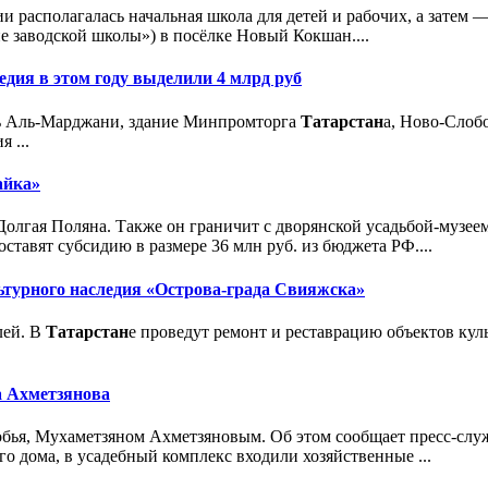
ии располагалась начальная школа для детей и рабочих, а затем 
е заводской школы») в посёлке Новый Кокшан....
едия в этом году выделили 4 млрд руб
еть Аль-Марджани, здание Минпромторга
Татарстан
а, Ново-Слоб
 ...
айка»
ы Долгая Поляна. Также он граничит с дворянской усадьбой-музе
оставят субсидию в размере 36 млн руб. из бюджета РФ....
льтурного наследия «Острова-града Свияжска»
лей. В
Татарстан
е проведут ремонт и реставрацию объектов кул
а Ахметзянова
Бобья, Мухаметзяном Ахметзяновым. Об этом сообщает пресс-сл
о дома, в усадебный комплекс входили хозяйственные ...