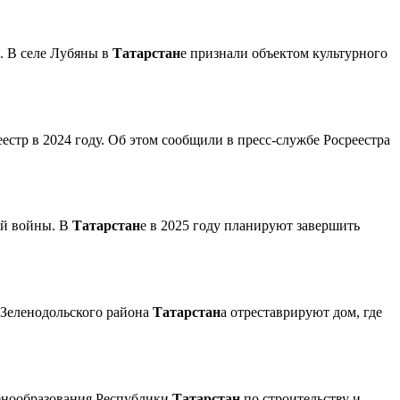
. В селе Лубяны в
Татарстан
е признали объектом культурного
еестр в 2024 году. Об этом сообщили в пресс-службе Росреестра
ой войны. В
Татарстан
е в 2025 году планируют завершить
 Зеленодольского района
Татарстан
а отреставрируют дом, где
 ценообразования Республики
Татарстан
по строительству и