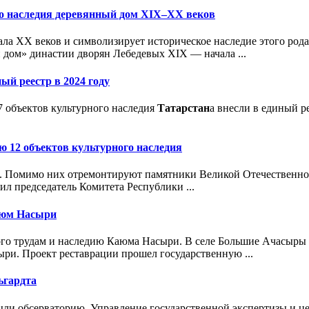
го наследия деревянный дом XIX–XX веков
ла XX веков и символизирует историческое наследие этого рода
дом» династии дворян Лебедевых XIX — начала ...
ный реестр в 2024 году
7 объектов культурного наследия
Татарстан
а внесли в единый р
ю 12 объектов культурного наследия
ки. Помимо них отремонтируют памятники Великой Отечественн
ил председатель Комитета Республики ...
Каюм Насыри
ного трудам и наследию Каюма Насыри. В селе Большие Ачасыры
ыри. Проект реставрации прошел государственную ...
ьгардта
открыли обсерваторию. Управление государственной экспертизы и