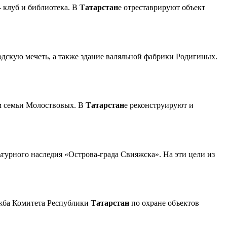
— клуб и библиотека. В
Татарстан
е отреставрируют объект
одскую мечеть, а также здание валяльной фабрики Родигиных.
ем семьи Молоствовых. В
Татарстан
е реконструируют и
ьтурного наследия «Острова-града Свияжска». На эти цели из
ужба Комитета Республики
Татарстан
по охране объектов