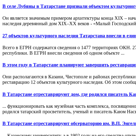
В селе Лубяны в
Татарстан
е признали объектом культурно
Он является значимым примером архитектуры конца XIX – нача
наследия деревянный дом XIX–XX веков - «Малый Господский 
27 объектов культурного наследия
Татарстан
а внесли в еди
Всего в ЕГРН содержатся сведения о 1477 территориях ОКН. 2
республики. В ЕГРН внесли сведения об одном объекте ...
В этом году в
Татарстан
е планируют завершить реставраци
Они располагаются в Казани, Чистополе и районах республи
реставрацию 12 объектов культурного наследия. Об этом сообщ
В
Татарстан
е отреставрируют дом, где родился писатель 
... функционировать как музейная часть комплекса, посвящен
родился татарский просветитель, ученый и писатель Каюм Нас
В
Татарстан
е отреставрируют обсерваторию им. В.П. Энгел
... Казанскому университету, а в 1902 году на его средства 