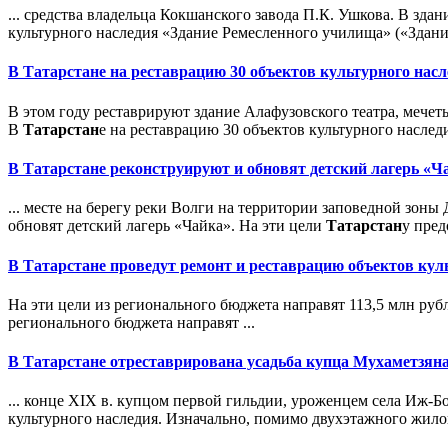
... средства владельца Кокшанского завода П.К. Ушкова. В здан
культурного наследия «Здание Ремесленного училища» («Здани
В
Татарстан
е на реставрацию 30 объектов культурного насл
В этом году реставрируют здание Алафузовского театра, меч
В
Татарстан
е на реставрацию 30 объектов культурного наследия
В
Татарстан
е реконструируют и обновят детский лагерь «Ч
... месте на берегу реки Волги на территории заповедной зон
обновят детский лагерь «Чайка». На эти цели
Татарстан
у пред
В
Татарстан
е проведут ремонт и реставрацию объектов ку
На эти цели из регионального бюджета направят 113,5 млн руб
регионального бюджета направят ...
В
Татарстан
е отреставрирована усадьба купца Мухаметзян
... конце XIX в. купцом первой гильдии, уроженцем села Иж-
культурного наследия. Изначально, помимо двухэтажного жилог