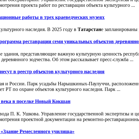
отрения проекта работ по реставрации объекта культурного ...
ционные работы в трех краеведческих музеях
ультурного наследия. В 2025 году в
Татарстан
е запланированы 
рограмма реставрации семи уникальных объектов деревянног
ие здания, представляющие важную культурную ценность республ
еревянного зодчества. Об этом рассказывает пресс-служба ...
внесут в реестр объектов культурного наследия
края и России. Парк усадьбы Нарышкиных-Паулуччи, расположе
т РТ по охране объектов культурного наследия. Парк ...
 века в поселке Новый Кокшан
 завода П. К. Ушкова. Управление государственной экспертизы и
мотрения проектной документации на ремонтно-реставрационные
я «Здание Ремесленного училища»