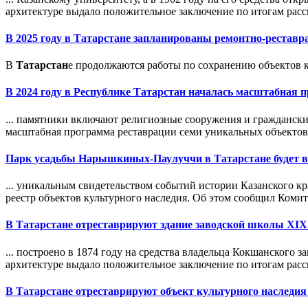
архитектуре выдало положительное заключение по итогам рассм
В 2025 году в
Татарстан
е запланированы ремонтно-реставра
В
Татарстан
е продолжаются работы по сохранению объектов к
В 2024 году в Республике
Татарстан
началась масштабная п
... памятники включают религиозные сооружения и гражданск
масштабная программа реставрации семи уникальных объектов д
Парк усадьбы Нарышкиных-Паулуччи в
Татарстан
е будет 
... уникальным свидетельством событий истории Казанского 
реестр объектов культурного наследия. Об этом сообщил Комите
В
Татарстан
е отреставрируют здание заводской школы XIX
... построено в 1874 году на средства владельца Кокшанского
архитектуре выдало положительное заключение по итогам расс
В
Татарстан
е отреставрируют объект культурного наследи