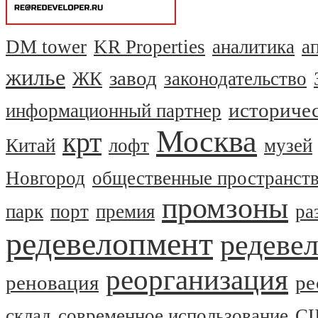
DM tower
KR Properties
аналитика
а
жилье
завод
ЖК
законодательство
историчес
информационный партнер
Москва
крт
Китай
лофт
музей
Новгород
общественные пространст
промзоны
парк
порт
премия
ра
редевелопмент
редеве
реорганизация
реновация
ре
склад
современное использование
С