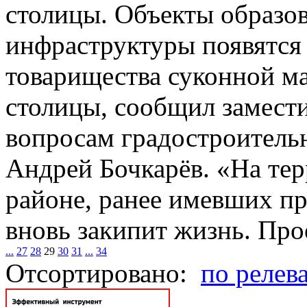
столицы. Объекты образо
инфраструктуры появятся
товарищества суконной м
столицы, сообщил замест
вопросам градостроительн
Андрей Бочкарёв. «На те
районе, ранее имевших п
вновь закипит жизнь. Прое
...
27
28
29
30
31
...
34
Отсортировано:
по релев