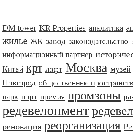
DM tower
KR Properties
аналитика
а
жилье
завод
ЖК
законодательство
историчес
информационный партнер
Москва
крт
Китай
лофт
музей
Новгород
общественные пространст
промзоны
парк
порт
премия
ра
редевелопмент
редеве
реорганизация
реновация
Ре