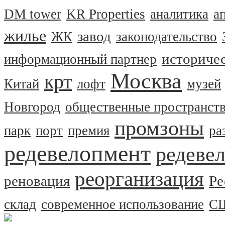
DM tower
KR Properties
аналитика
а
жилье
завод
ЖК
законодательство
историчес
информационный партнер
Москва
крт
Китай
лофт
музей
Новгород
общественные пространст
промзоны
парк
порт
премия
ра
редевелопмент
редеве
реорганизация
реновация
Ре
склад
современное использование
С