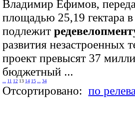
Владимир Ефимов, передае
площадью 25,19 гектара 
подлежит
редевелопмент
развития незастроенных т
проект превысят 37 милл
бюджетный ...
...
11
12
13
14
15
...
34
Отсортировано:
по релев