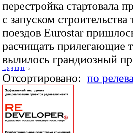
перестройка стартовала пр
с запуском строительства
поездов Eurostar пришлос
расчищать прилегающие те
вылилось грандиозный про
...
8
9
10
11
12
Отсортировано:
по релев