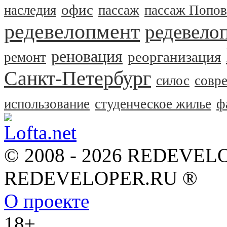
офис
наследия
пассаж
пассаж Попов
редевелопмент
редевело
реновация
реорганизация
ремонт
Санкт-Петербург
силос
совр
использование
студенческое жилье
ф
© 2008 - 2026 REDEVEL
REDEVELOPER.RU ®
О проекте
18+