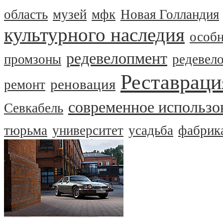
область
музей
мфк
Новая Голландия
культурного наследия
особ
редевелопмент
промзоны
редевел
Реставраци
реновация
ремонт
современное использо
Севкабель
тюрьма
университет
усадьба
фабрик