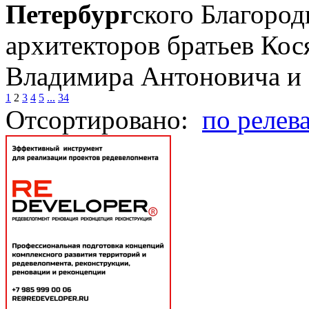
Петербург
ского Благород
архитекторов братьев Кос
Владимира Антоновича и Г
1
2
3
4
5
...
34
Отсортировано:
по релев