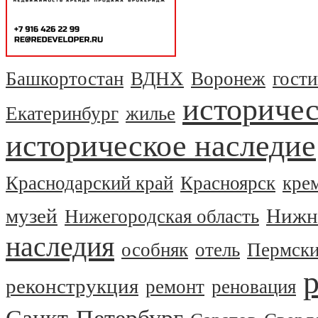
Башкортостан
ВДНХ
Воронеж
гост
историчес
Екатеринбург
жилье
историческое наследие
Краснодарский край
Красноярск
кре
музей
Нижн
Нижегородская область
наследия
особняк
отель
Пермски
реконструкция
ремонт
реновация