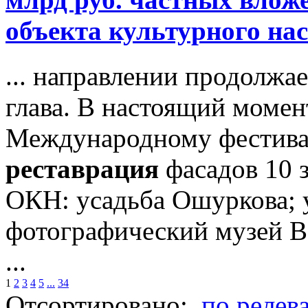
объекта культурного на
... направлении продолжа
глава. В настоящий момен
Международному фестива
реставрация
фасадов 10 з
ОКН: усадьба Ошуркова; 
фотографический музей В
...
1
2
3
4
5
...
34
Отсортировано:
по релев