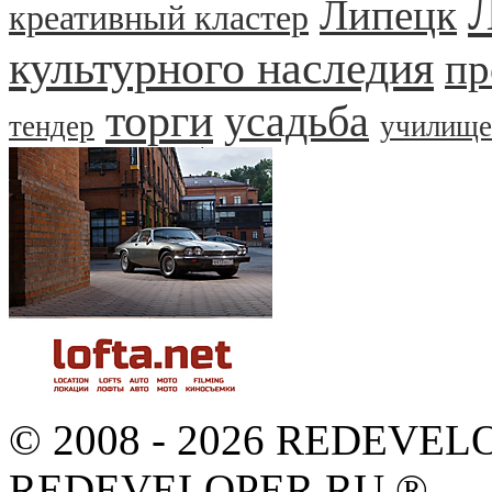
Л
Липецк
креативный кластер
культурного наследия
пр
торги
усадьба
тендер
училище
© 2008 - 2026 REDEVEL
REDEVELOPER.RU ®