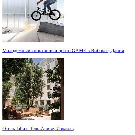
Молодежный спортивный центр GAME в Виборге, Дания
Отель Jaffa в Тель-Авиве, Израиль