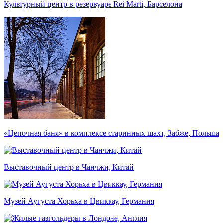
Культурный центр в резервуаре Rei Marti, Барселона
«Цепочная баня» в комплексе старинных шахт, Забже, Польша
Выставочный центр в Чанчжи, Китай
Музей Аугуста Хорьха в Цвиккау, Германия