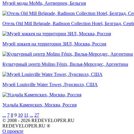
Музей моды MoMu, Антверпен, Бельгия
Отель Old Mill Belgrade, Radisson Collection Hotel, Белград, Сер
Музей хоккея на территории ЗИЛ, Москва, Россия
Культурный центр Molino Fénix, Вилья-Мерседес, Аргентина
Музей Louisville Water Tower, Луисвилл, США
Усадьба Каменских, Москва, Россия
...
7
8
9
10
11
...
27
© 2008 - 2026 REDEVELOPER.RU
REDEVELOPER.RU ®
О проекте