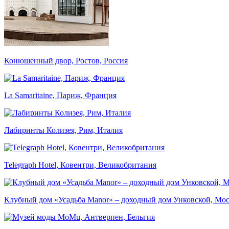
Конюшенный двор, Ростов, Россия
La Samaritaine, Париж, Франция
Лабиринты Колизея, Рим, Италия
Telegraph Hotel, Ковентри, Великобритания
Клубный дом «Усадьба Manor» – доходный дом Унковской, Мос