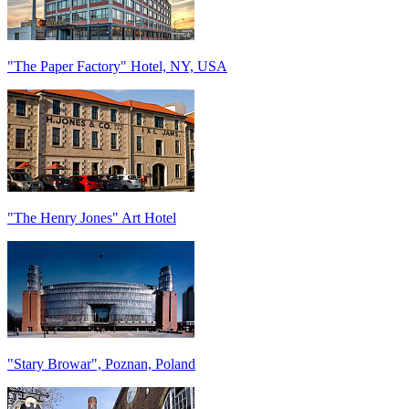
"The Paper Factory" Hotel, NY, USA
"The Henry Jones" Art Hotel
"Stary Browar", Poznan, Poland