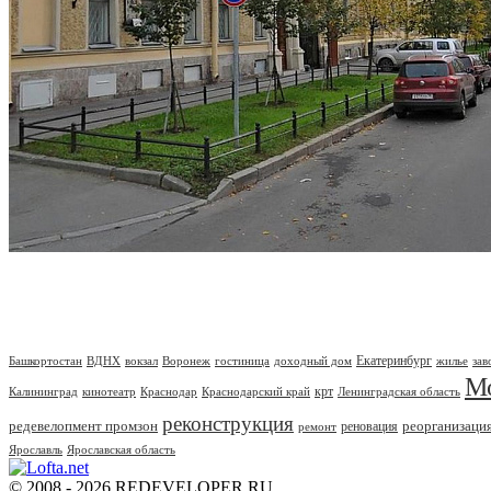
Екатеринбург
Башкортостан
ВДНХ
вокзал
Воронеж
гостиница
доходный дом
жилье
зав
М
крт
Калининград
кинотеатр
Краснодар
Краснодарский край
Ленинградская область
реконструкция
редевелопмент промзон
реорганизаци
реновация
ремонт
Ярославль
Ярославская область
© 2008 - 2026 REDEVELOPER.RU