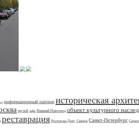
историческая архите
информационный партнер
од
осква
объект культурного насле
музей
Нижний Новгород
мфк
реставрация
Санкт-Петербург
я
Ростов-на-Дону
Самара
Сарат