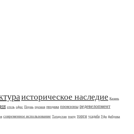
ктура
историческое наследие
Казань
дия
редевелопмент
промзоны
продажа
отель
офис
Пермь
премия
современное использование
торги
усадьба
ов
Татарстан
театр
Уфа
фабрика