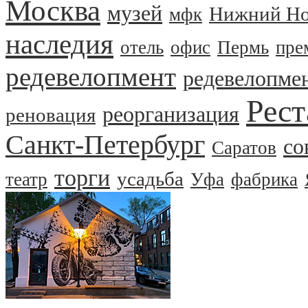
Москва
музей
Нижний Но
мфк
наследия
отель
офис
Пермь
пре
редевелопмент
редевелопме
Рест
реорганизация
реновация
Санкт-Петербург
со
Саратов
торги
усадьба
театр
Уфа
фабрика