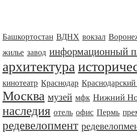
Башкортостан
ВДНХ
вокзал
Вороне
информационный п
жилье
завод
архитектура
историчес
кинотеатр
Краснодар
Краснодарский
Москва
музей
Нижний Но
мфк
наследия
отель
офис
Пермь
пре
редевелопмент
редевелопме