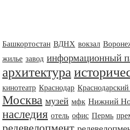
Башкортостан
ВДНХ
вокзал
Вороне
информационный п
жилье
завод
архитектура
историчес
кинотеатр
Краснодар
Краснодарский
Москва
музей
Нижний Но
мфк
наследия
отель
офис
Пермь
пре
редевелопмент
редевелопме