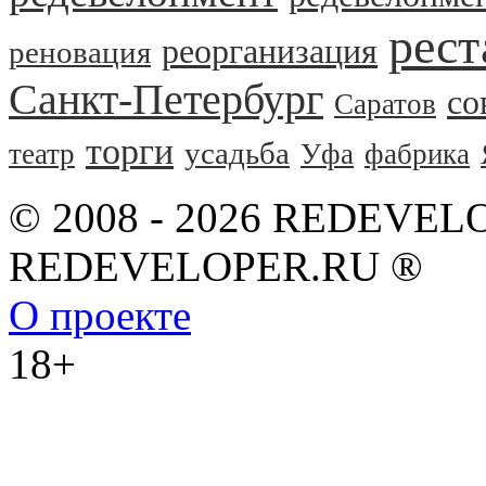
рест
реорганизация
реновация
Санкт-Петербург
со
Саратов
торги
усадьба
театр
Уфа
фабрика
© 2008 - 2026 REDEVEL
REDEVELOPER.RU ®
О проекте
18+