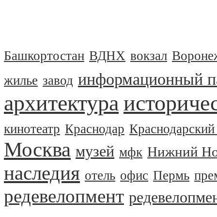
Башкортостан
ВДНХ
вокзал
Вороне
информационный п
жилье
завод
архитектура
историчес
кинотеатр
Краснодар
Краснодарский
Москва
музей
Нижний Но
мфк
наследия
отель
офис
Пермь
пре
редевелопмент
редевелопме