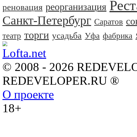
Рест
реорганизация
реновация
Санкт-Петербург
со
Саратов
торги
усадьба
театр
Уфа
фабрика
© 2008 - 2026 REDEVEL
REDEVELOPER.RU ®
О проекте
18+