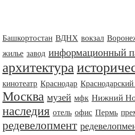
Башкортостан
ВДНХ
вокзал
Вороне
информационный п
жилье
завод
архитектура
историчес
кинотеатр
Краснодар
Краснодарский
Москва
музей
Нижний Но
мфк
наследия
отель
офис
Пермь
пре
редевелопмент
редевелопме