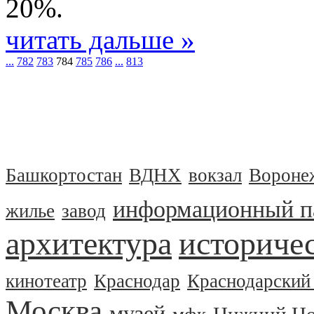
20%.
читать дальше »
...
782
783
784
785
786
...
813
Башкортостан
ВДНХ
вокзал
Вороне
информационный п
жилье
завод
архитектура
историчес
кинотеатр
Краснодар
Краснодарский
Москва
музей
Нижний Но