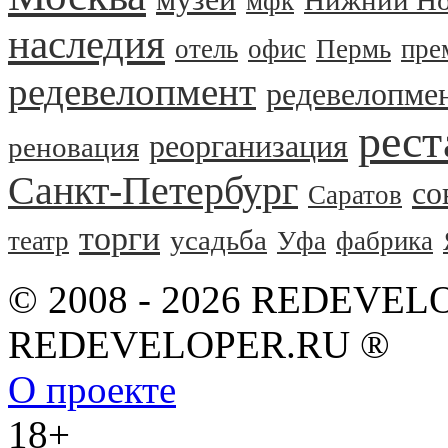
мфк
наследия
отель
офис
Пермь
пре
редевелопмент
редевелопме
рест
реорганизация
реновация
Санкт-Петербург
со
Саратов
торги
усадьба
театр
Уфа
фабрика
© 2008 - 2026 REDEVEL
REDEVELOPER.RU ®
О проекте
18+