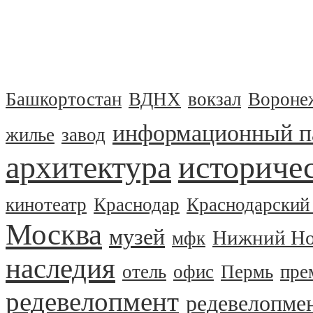
Башкортостан
ВДНХ
вокзал
Вороне
информационный п
жилье
завод
архитектура
историчес
кинотеатр
Краснодар
Краснодарский
Москва
музей
Нижний Но
мфк
наследия
отель
офис
Пермь
пре
редевелопмент
редевелопме