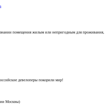
а
ризнании помещения жилым или непригодным для проживания,
 российские девелоперы покорили мир!
мии Москвы)