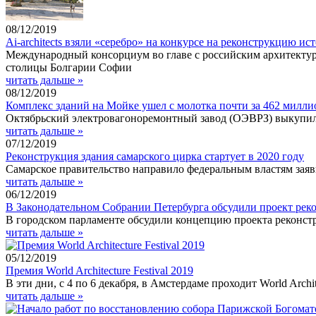
08/12/2019
Ai-architects взяли «серебро» на конкурсе на реконструкцию и
Международный консорциум во главе с российским архитектурн
столицы Болгарии Софии
читать дальше »
08/12/2019
Комплекс зданий на Мойке ушел с молотка почти за 462 милли
Октябрьский электровагоноремонтный завод (ОЭВРЗ) выкупил 
читать дальше »
07/12/2019
Реконструкция здания самарского цирка стартует в 2020 году
Самарское правительство направило федеральным властям зая
читать дальше »
06/12/2019
В Законодательном Собрании Петербурга обсудили проект ре
В городском парламенте обсудили концепцию проекта реконст
читать дальше »
05/12/2019
Премия World Architecture Festival 2019
В эти дни, с 4 по 6 декабря, в Амстердаме проходит World Archite
читать дальше »