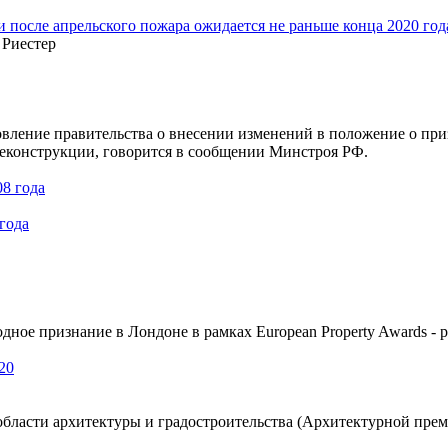
 после апрельского пожара ожидается не раньше конца 2020 год
 Риестер
вление правительства о внесении изменений в положение о п
еконструкции, говорится в сообщении Минстроя РФ.
года
одное признание в Лондоне в рамках European Property Awards -
бласти архитектуры и градостроительства (Архитектурной пре