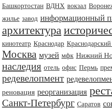
Башкортостан
ВДНХ
вокзал
Вороне
информационный п
жилье
завод
архитектура
историчес
кинотеатр
Краснодар
Краснодарский
Москва
музей
Нижний Но
мфк
наследия
отель
офис
Пермь
пре
редевелопмент
редевелопме
рест
реорганизация
реновация
Санкт-Петербург
со
Саратов