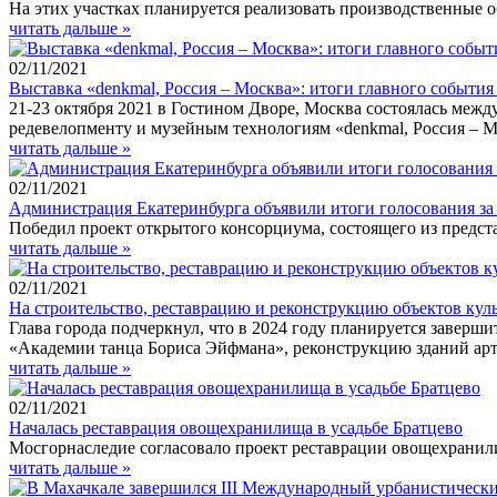
На этих участках планируется реализовать производственные 
читать дальше »
02/11/2021
Выставка «denkmal, Россия – Москва»: итоги главного события
21-23 октября 2021 в Гостином Дворе, Москва состоялась меж
редевелопменту и музейным технологиям «denkmal, Россия – М
читать дальше »
02/11/2021
Администрация Екатеринбурга объявили итоги голосования за
Победил проект открытого консорциума, состоящего из предст
читать дальше »
02/11/2021
На строительство, реставрацию и реконструкцию объектов кул
Глава города подчеркнул, что в 2024 году планируется завер
«Академии танца Бориса Эйфмана», реконструкцию зданий арт
читать дальше »
02/11/2021
Началась реставрация овощехранилища в усадьбе Братцево
Мосгорнаследие согласовало проект реставрации овощехранили
читать дальше »