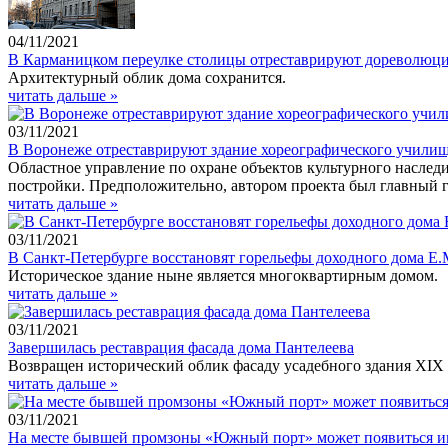
04/11/2021
В Карманицком переулке столицы отреставрируют дореволюц
Архитектурный облик дома сохранится.
читать дальше »
03/11/2021
В Воронеже отреставрируют здание хореографического учили
Областное управление по охране объектов культурного наслед
постройки. Предположительно, автором проекта был главный 
читать дальше »
03/11/2021
В Санкт-Петербурге восстановят горельефы доходного дома Е.
Историческое здание ныне является многоквартирным домом.
читать дальше »
03/11/2021
Завершилась реставрация фасада дома Пантелеева
Возвращен исторический облик фасаду усадебного здания XIX в
читать дальше »
03/11/2021
На месте бывшей промзоны «Южный порт» может появиться и