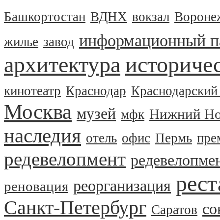
Башкортостан
ВДНХ
вокзал
Вороне
информационный п
жилье
завод
архитектура
историчес
кинотеатр
Краснодар
Краснодарский
Москва
музей
Нижний Но
мфк
наследия
отель
офис
Пермь
пре
редевелопмент
редевелопме
рест
реорганизация
реновация
Санкт-Петербург
со
Саратов