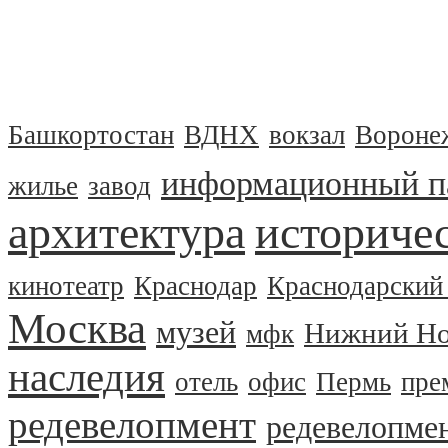
Башкортостан
ВДНХ
вокзал
Вороне
информационный п
жилье
завод
архитектура
историчес
кинотеатр
Краснодар
Краснодарский
Москва
музей
Нижний Но
мфк
наследия
отель
офис
Пермь
пре
редевелопмент
редевелопме